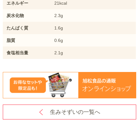
エネルギー
21kcal
炭水化物
2.3g
たんぱく質
1.6g
脂質
0.6g
食塩相当量
2.1g
生みそずいの一覧へ