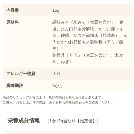
内容量
15g
原材料
調味みそ〔米みそ（大豆を含む）、食
塩、たん白加水分解物、かつお節エキ
ス、砂糖、かつお節粉末（焼津産）、そ
うだかつお節粉末／調味料（アミノ酸
等）〕
乾燥具〔とうふ（大豆を含む）、わか
め、ねぎ〕
アレルギー物質
大豆
賞味期限
6か月
商品のリニューアル等により、店頭の商品と異なる場合があります。
ご購入、お召し上がりの際は、必ずお持ちの商品の表示をご確認ください。
栄養成分情報
（1食15g当たり【推定値】）