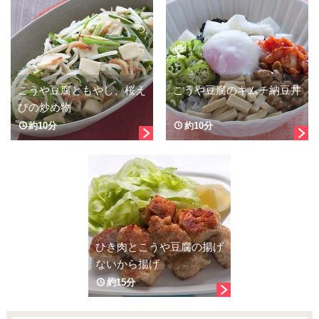
こうや豆腐ともやし、桜え
こうや豆腐のキムチ納豆丼
びの炒め物
約10分
約10分
ひき肉とこうや豆腐の揚げ
ないから揚げ
約15分