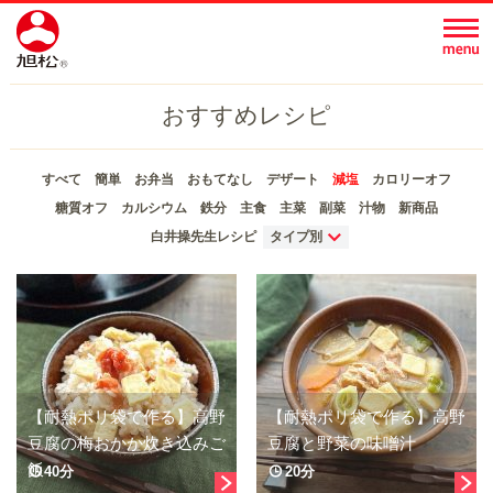
おすすめレシピ
すべて
簡単
お弁当
おもてなし
デザート
減塩
カロリーオフ
糖質オフ
カルシウム
鉄分
主食
主菜
副菜
汁物
新商品
白井操先生レシピ
タイプ別
【耐熱ポリ袋で作る】高野
【耐熱ポリ袋で作る】高野
豆腐の梅おかか炊き込みご
豆腐と野菜の味噌汁
飯
40分
20分