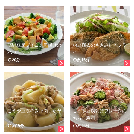
高野豆腐ブイヨン唐揚げの
粉豆腐衣のささみしそフラ
パワーサラダ
イ
20分
約15分
こうや豆腐のみそ肉じゃが
こうや豆腐と鮭フレークの
ちらし寿司
約15分
約25分