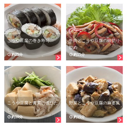
こうや豆腐の巻き寿司
牛肉とこうや豆腐の細切り
炒め
約25分
約15分
こうや豆腐と青菜の煮びた
野菜とこうや豆腐の麻婆風
し
約10分
約15分