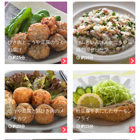
ひき肉とこうや豆腐のつく
ハムといんげんとこうや豆
ね揚げ
腐の混ぜピラフ
約15分
約10分
こうや豆腐と鶏ひき肉のメ
粉豆腐を衣にしたサーモン
ンチカツ
フライ
約20分
約15分