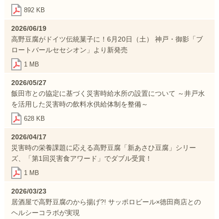
892 KB
2026/06/19
高野豆腐がドイツ伝統菓子に！6月20日（土） 神戸・御影「ブ
ロートバールセセシオン」より新発売
1 MB
2026/05/27
飯田市との協定に基づく災害時給水所の設置について ～井戸水
を活用した災害時の飲料水供給体制を整備～
628 KB
2026/04/17
災害時の栄養課題に応える高野豆腐「新あさひ豆腐」シリー
ズ、「第1回災害食アワード」でダブル受賞！
1 MB
2026/03/23
居酒屋で高野豆腐のから揚げ?! サッポロビール×徳田商店との
ヘルシーコラボが実現