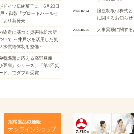
がドイツ伝統菓子に！6月20日
譲渡制限付株式と
2026.07.24
神戸・御影「ブロートバールセ
に関するお知らせ
」より新発売
人事異動に関する
2026.06.26
の協定に基づく災害時給水所
ついて ～井戸水を活用した災
料水供給体制を整備～
栄養課題に応える高野豆腐
ひ豆腐」シリーズ、「第1回災
ード」でダブル受賞！