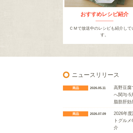
おすすめレシピ紹介
ＣＭで放送中のレシピも紹介して
す。
ニュースリリース
高野豆腐
商品
2026.05.11
へ関与-
脂肪肝効
2026
商品
2026.07.09
トグルメ
介