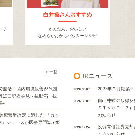
白井操さんおすすめ
いま
かんたん、おいしい
なめらかおからパウダーレシピ
一覧
IRニュース
で腸活！腸内環境改善が代謝
2027年３月期第
2026.08.07
5月19日記者会見～抗肥満・抗
自己株式の取得及
2026.08.07
果-
ＳＴＮｅＴ－３）
年度診療報酬改定に適した 「カッ
お知らせ
®」シリーズが医療専門誌で紹
投資有価証券売却
2026.07.24
するお知らせ