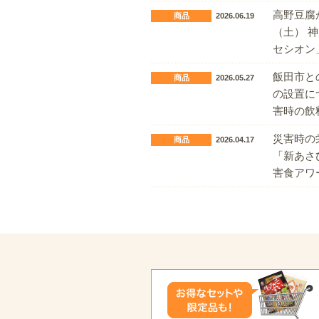
高野豆腐
商品
2026.06.19
（土） 
セシオン
飯田市と
商品
2026.05.27
の設置に
害時の飲
災害時の
商品
2026.04.17
「新あさ
害食アワ