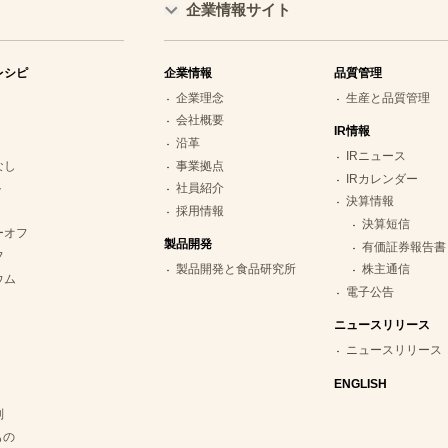
企業情報サイト
レシピ
企業情報
品質管理
企業理念
生産と品質管理
会社概要
IR情報
沿革
IRニュース
なし
事業拠点
IRカレンダー
ト
社員紹介
決算情報
採用情報
決算短信
ーオフ
製品開発
有価証券報告書
フ
製品開発と食品研究所
株主通信
ウム
電子公告
ニュースリリース
ニュースリリース
ENGLISH
別
もの