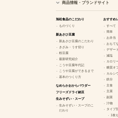
商品情報・ブランドサイト
旭松食品のこだわり
おすすめ
ものづくり
すべて
簡単
新あさひ豆腐
お弁当
新あさひ豆腐のこだわり
おもて
きざみ・うす切り
デザー
粉豆腐
減塩
最新研究紹介
カロリ
こうや豆腐年代記
糖質オ
こうや豆腐ができるまで
カルシ
基本のつくり方
鉄分
主食
なめらかおからパウダー
主菜
フリーズドライ納豆
副菜
生みそずい・スープ
汁物
生みそずい・スープのこ
タイプ
だわり
1枚