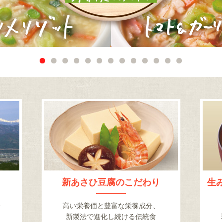
新あさひ豆腐の
こだわり
生
を
高い栄養価と豊富な栄養成分、
り
新製法で進化し続ける伝統食