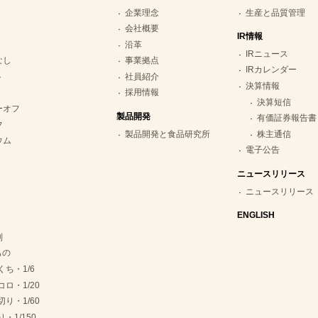
企業理念
生産と品質管理
会社概要
IR情報
沿革
IRニュース
なし
事業拠点
IRカレンダー
ト
社員紹介
決算情報
採用情報
決算短信
ーオフ
製品開発
有価証券報告書
フ
製品開発と食品研究所
株主通信
ウム
電子公告
ニュースリリース
ニュースリリース
ENGLISH
別
もの
くち・1/6
コロ・1/20
切り・1/60
・1/150