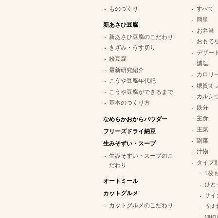
ものづくり
すべて
簡単
新あさひ豆腐
お弁当
新あさひ豆腐のこだわり
おもて
きざみ・うす切り
デザー
粉豆腐
減塩
最新研究紹介
カロリ
こうや豆腐年代記
糖質オ
こうや豆腐ができるまで
カルシ
基本のつくり方
鉄分
主食
なめらかおからパウダー
主菜
フリーズドライ納豆
副菜
生みそずい・スープ
汁物
生みそずい・スープのこ
タイプ
だわり
1枚
オートミール
ひと
カットグルメ
サイ
カットグルメのこだわり
うす
細切り