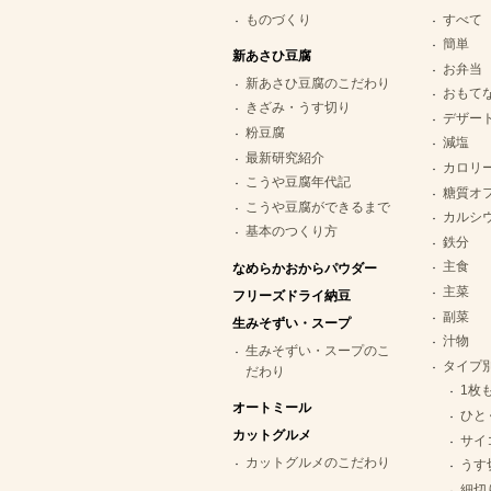
ものづくり
すべて
簡単
新あさひ豆腐
お弁当
新あさひ豆腐のこだわり
おもて
きざみ・うす切り
デザー
粉豆腐
減塩
最新研究紹介
カロリ
こうや豆腐年代記
糖質オ
こうや豆腐ができるまで
カルシ
基本のつくり方
鉄分
主食
なめらかおからパウダー
主菜
フリーズドライ納豆
副菜
生みそずい・スープ
汁物
生みそずい・スープのこ
タイプ
だわり
1枚
オートミール
ひと
カットグルメ
サイ
カットグルメのこだわり
うす
細切り