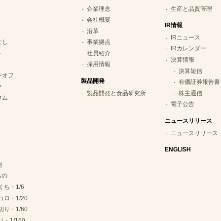
企業理念
生産と品質管理
会社概要
IR情報
沿革
IRニュース
なし
事業拠点
IRカレンダー
ト
社員紹介
決算情報
採用情報
決算短信
ーオフ
製品開発
有価証券報告書
フ
製品開発と食品研究所
株主通信
ウム
電子公告
ニュースリリース
ニュースリリース
ENGLISH
別
もの
くち・1/6
コロ・1/20
切り・1/60
・1/150