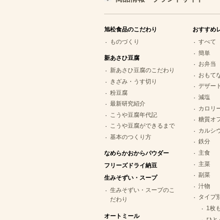
旭松食品のこだわり
おすすめ
ものづくり
すべて
簡単
新あさひ豆腐
お弁当
新あさひ豆腐のこだわり
おもて
きざみ・うす切り
デザー
粉豆腐
減塩
最新研究紹介
カロリ
こうや豆腐年代記
糖質オ
こうや豆腐ができるまで
カルシ
基本のつくり方
鉄分
主食
なめらかおからパウダー
主菜
フリーズドライ納豆
副菜
生みそずい・スープ
汁物
生みそずい・スープのこ
タイプ
だわり
1枚
オートミール
ひと