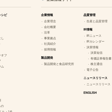
レシピ
企業情報
品質管理
企業理念
生産と品質管理
会社概要
IR情報
沿革
IRニュース
なし
事業拠点
IRカレンダー
ト
社員紹介
決算情報
採用情報
決算短信
ーオフ
製品開発
有価証券報告書
フ
製品開発と食品研究所
株主通信
ウム
電子公告
ニュースリリース
ニュースリリース
ENGLISH
別
もの
くち・1/6