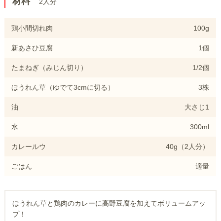
材料
2人分
鶏小間切れ肉
100g
新あさひ豆腐
1個
たまねぎ（みじん切り）
1/2個
ほうれん草（ゆでて3cmに切る）
3株
油
大さじ1
水
300ml
カレールウ
40g（2人分）
ごはん
適量
ほうれん草と鶏肉のカレーに高野豆腐を加えてボリュームアッ
プ！