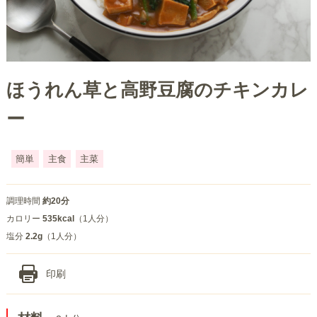
ほうれん草と高野豆腐のチキンカレ
ー
簡単
主食
主菜
調理時間
約20分
カロリー
535kcal
（1人分）
塩分
2.2g
（1人分）
印刷