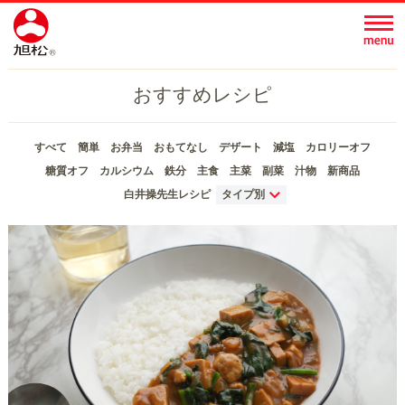
おすすめレシピ
すべて
簡単
お弁当
おもてなし
デザート
減塩
カロリーオフ
糖質オフ
カルシウム
鉄分
主食
主菜
副菜
汁物
新商品
白井操先生レシピ
タイプ別