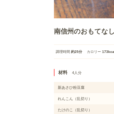
南信州のおもてな
調理時間
約25分
カロリー
173kca
材料
4人分
新あさひ粉豆腐
れんこん（乱切り）
たけのこ（乱切り）