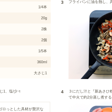
フライパンに油を熱し、
3
1/4本
20g
2株
2個
1/5本
360ml
大さじ1
じ1、塩/少々
３にだし汁と『新あさひ
4
て中火で約2分蒸し煮する
ゴロっとした具材が贅沢な