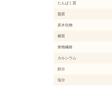
たんぱく質
脂質
炭水化物
糖質
食物繊維
カルシウム
鉄分
塩分