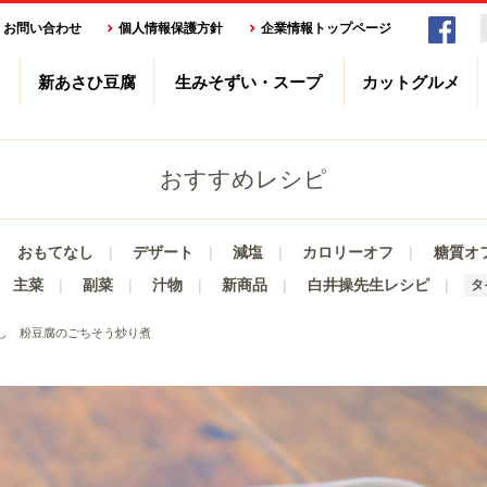
お問い合わせ
個人情報保護方針
企業情報トップページ
新あさひ豆腐
生みそずい・スープ
カットグルメ
おすすめレシピ
おもてなし
デザート
減塩
カロリーオフ
糖質オ
主菜
副菜
汁物
新商品
白井操先生レシピ
タ
し 粉豆腐のごちそう炒り煮