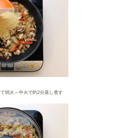
して弱火～中火で約2分蒸し煮す