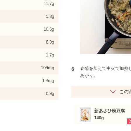
11.7g
9.3g
10.6g
8.9g
1.7g
109mg
春菊を加えて中火で加熱
6
あがり。
1.4mg
この
0.9g
新あさひ粉豆腐
140g