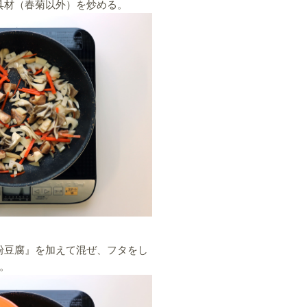
具材（春菊以外）を炒める。
粉豆腐』を加えて混ぜ、フタをし
。