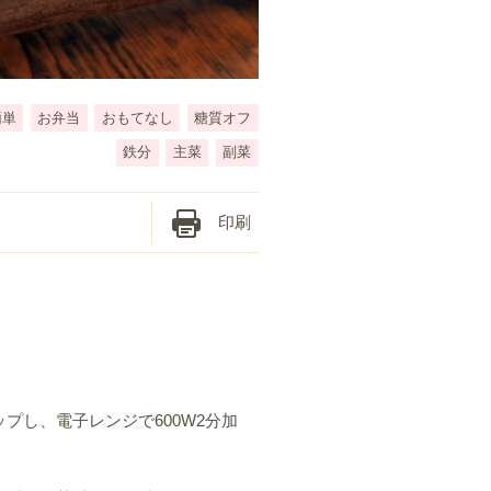
簡単
お弁当
おもてなし
糖質オフ
鉄分
主菜
副菜
印刷
プし、電子レンジで600W2分加