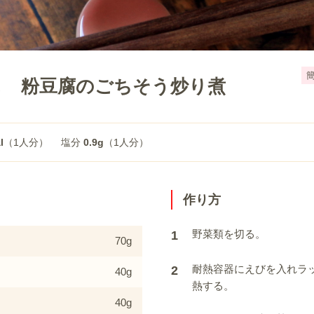
し 粉豆腐のごちそう炒り煮
l
（1人分）
塩分
0.9g
（1人分）
作り方
野菜類を切る。
1
70g
耐熱容器にえびを入れラッ
2
40g
熱する。
40g