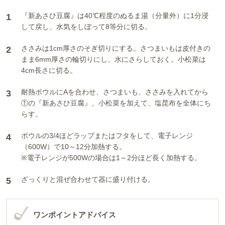
『新あさひ豆腐』は40℃程度のぬるま湯（分量外）に1分浸
1
して戻し、水気をしぼって8等分に切る。
ささみは1cm厚さのそぎ切りにする。さつまいもは皮付きの
2
まま6mm厚さの輪切りにし、水にさらしておく。小松菜は
4cm長さに切る。
耐熱ボウルにAを合わせ、さつまいも、ささみを入れてから
3
①の『新あさひ豆腐』、小松菜を加えて、塩昆布を全体にち
らす。
ボウルの3/4ほどラップまたはフタをして、電子レンジ
4
（600W）で10～12分加熱する。
※電子レンジが500Wの場合は1～2分ほど長く加熱する。
ざっくりと混ぜ合わせて器に盛り付ける。
5
ワンポイントアドバイス