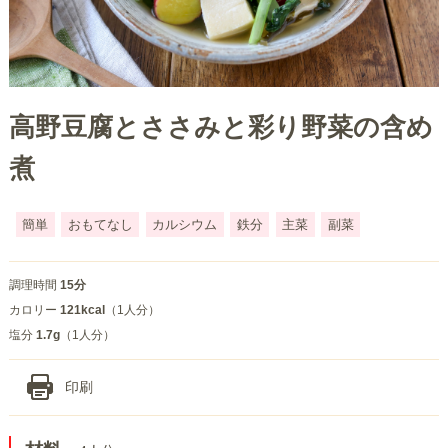
高野豆腐とささみと彩り野菜の含め
煮
簡単
おもてなし
カルシウム
鉄分
主菜
副菜
調理時間
15分
カロリー
121kcal
（1人分）
塩分
1.7g
（1人分）
印刷