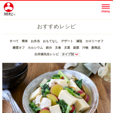
おすすめレシピ
すべて
簡単
お弁当
おもてなし
デザート
減塩
カロリーオフ
糖質オフ
カルシウム
鉄分
主食
主菜
副菜
汁物
新商品
白井操先生レシピ
タイプ別