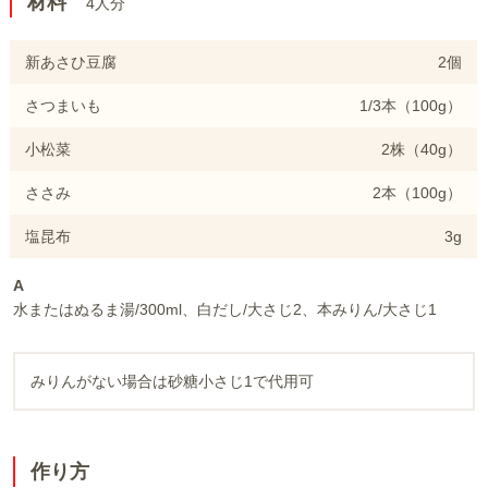
材料
4人分
新あさひ豆腐
2個
さつまいも
1/3本（100g）
小松菜
2株（40g）
ささみ
2本（100g）
塩昆布
3g
A
水またはぬるま湯/300ml、白だし/大さじ2、本みりん/大さじ1
みりんがない場合は砂糖小さじ1で代用可
作り方